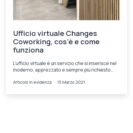
Ufficio virtuale Changes
Coworking, cos’è e come
funziona
L’ufficio virtuale è un servizio che si inserisce nel
moderno, apprezzato e sempre più richiesto…
Pubblicato
Categorie:
Articolo in evidenza
15 Marzo 2021
ChangesCoworking
,
Soluzioni
Changes