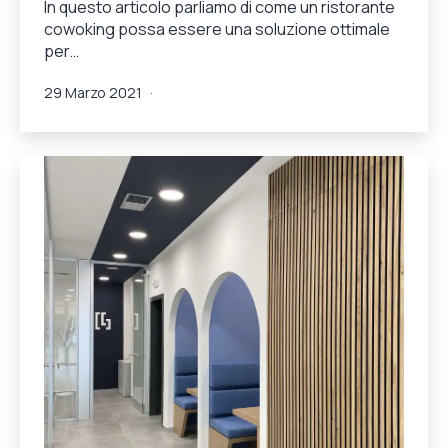
In questo articolo parliamo di come un ristorante
cowoking possa essere una soluzione ottimale
per…
Pubblicato
Categorie:
29 Marzo 2021
ChangesCoworking
,
Soluzioni
Changes